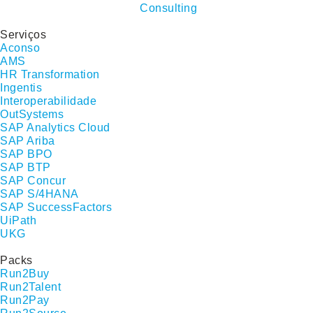
Serviços
Aconso
AMS
HR Transformation
Ingentis
Interoperabilidade
OutSystems
SAP Analytics Cloud
SAP Ariba
SAP BPO
SAP BTP
SAP Concur
SAP S/4HANA
SAP SuccessFactors
UiPath
UKG
Packs
Run2Buy
Run2Talent
Run2Pay