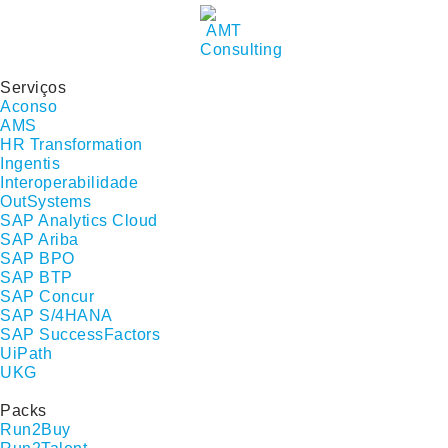
Serviços
Aconso
AMS
HR Transformation
Ingentis
Interoperabilidade
OutSystems
SAP Analytics Cloud
SAP Ariba
SAP BPO
SAP BTP
SAP Concur
SAP S/4HANA
SAP SuccessFactors
UiPath
UKG
Packs
Run2Buy