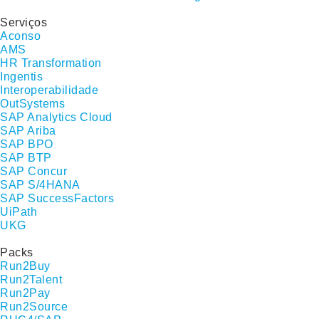
Serviços
Aconso
AMS
HR Transformation
Ingentis
Interoperabilidade
OutSystems
SAP Analytics Cloud
SAP Ariba
SAP BPO
SAP BTP
SAP Concur
SAP S/4HANA
SAP SuccessFactors
UiPath
UKG
Packs
Run2Buy
Run2Talent
Run2Pay
Run2Source