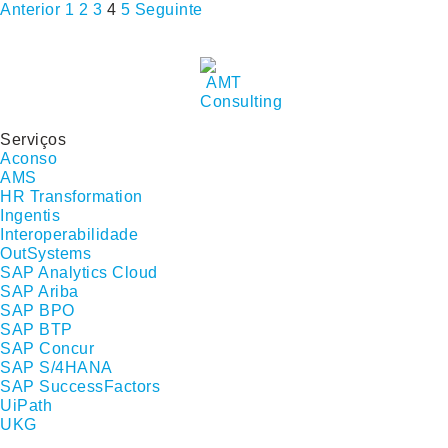
Anterior
1
2
3
4
5
Seguinte
Serviços
Aconso
AMS
HR Transformation
Ingentis
Interoperabilidade
OutSystems
SAP Analytics Cloud
SAP Ariba
SAP BPO
SAP BTP
SAP Concur
SAP S/4HANA
SAP SuccessFactors
UiPath
UKG