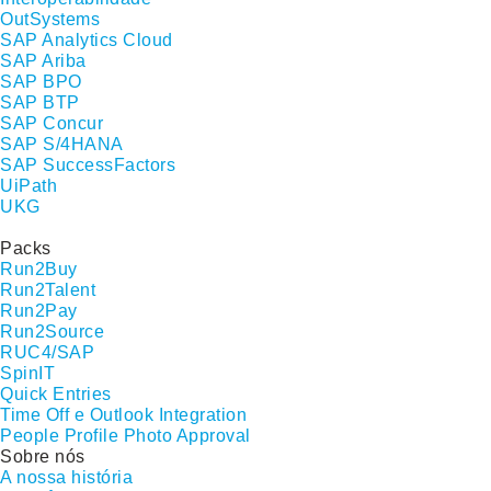
OutSystems
SAP Analytics Cloud
SAP Ariba
SAP BPO
SAP BTP
SAP Concur
SAP S/4HANA
SAP SuccessFactors
UiPath
UKG
Packs
Run2Buy
Run2Talent
Run2Pay
Run2Source
RUC4/SAP
SpinIT
Quick Entries
Time Off e Outlook Integration
People Profile Photo Approval
Sobre nós
A nossa história