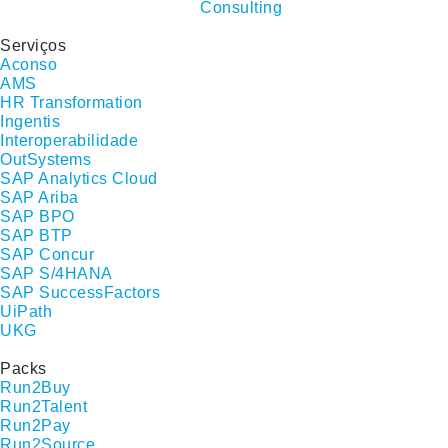
Serviços
Aconso
AMS
HR Transformation
Ingentis
Interoperabilidade
OutSystems
SAP Analytics Cloud
SAP Ariba
SAP BPO
SAP BTP
SAP Concur
SAP S/4HANA
SAP SuccessFactors
UiPath
UKG
Packs
Run2Buy
Run2Talent
Run2Pay
Run2Source