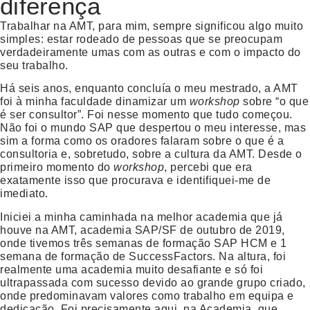
diferença
Trabalhar na AMT, para mim, sempre significou algo muito
simples: estar rodeado de pessoas que se preocupam
verdadeiramente umas com as outras e com o impacto do
seu trabalho.
Há seis anos, enquanto concluía o meu mestrado, a AMT
foi à minha faculdade dinamizar um
workshop
sobre “o que
é ser consultor”. Foi nesse momento que tudo começou.
Não foi o mundo SAP que despertou o meu interesse, mas
sim a forma como os oradores falaram sobre o que é a
consultoria e, sobretudo, sobre a cultura da AMT. Desde o
primeiro momento do
workshop
, percebi que era
exatamente isso que procurava e identifiquei-me de
imediato.
Iniciei a minha caminhada na melhor academia que já
houve na AMT, academia SAP/SF de outubro de 2019,
onde tivemos três semanas de formação SAP HCM e 1
semana de formação de SuccessFactors. Na altura, foi
realmente uma academia muito desafiante e só foi
ultrapassada com sucesso devido ao grande grupo criado,
onde predominavam valores como trabalho em equipa e
dedicação. Foi precisamente aqui, na Academia, que