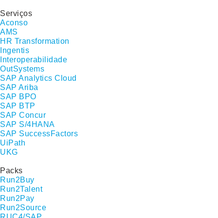
Serviços
Aconso
AMS
HR Transformation
Ingentis
Interoperabilidade
OutSystems
SAP Analytics Cloud
SAP Ariba
SAP BPO
SAP BTP
SAP Concur
SAP S/4HANA
SAP SuccessFactors
UiPath
UKG
Packs
Run2Buy
Run2Talent
Run2Pay
Run2Source
RUC4/SAP